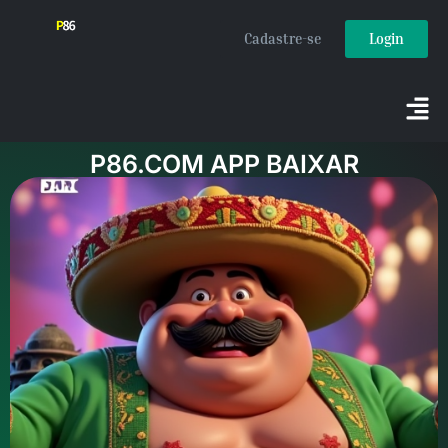
Cadastre-se
Login
P86.COM APP BAIXAR