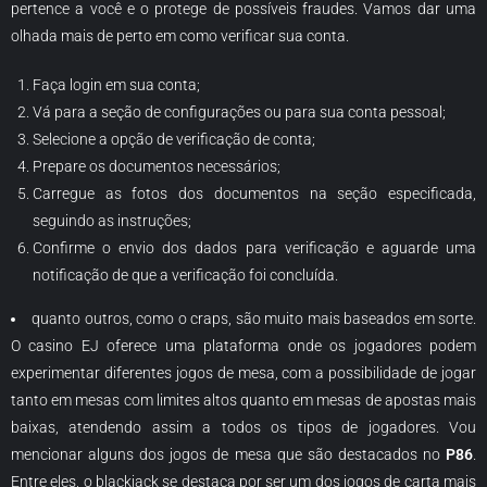
pertence a você e o protege de possíveis fraudes. Vamos dar uma
olhada mais de perto em como verificar sua conta.
Faça login em sua conta;
Vá para a seção de configurações ou para sua conta pessoal;
Selecione a opção de verificação de conta;
Prepare os documentos necessários;
Carregue as fotos dos documentos na seção especificada,
seguindo as instruções;
Confirme o envio dos dados para verificação e aguarde uma
notificação de que a verificação foi concluída.
quanto outros, como o craps, são muito mais baseados em sorte.
O casino EJ oferece uma plataforma onde os jogadores podem
experimentar diferentes jogos de mesa, com a possibilidade de jogar
tanto em mesas com limites altos quanto em mesas de apostas mais
baixas, atendendo assim a todos os tipos de jogadores. Vou
mencionar alguns dos jogos de mesa que são destacados no
P86
.
Entre eles, o blackjack se destaca por ser um dos jogos de carta mais