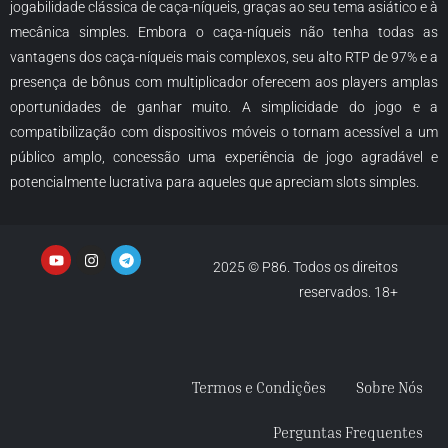
jogabilidade clássica de caça-níqueis, graças ao seu tema asiático e à
mecânica simples. Embora o caça-níqueis não tenha todas as
vantagens dos caça-níqueis mais complexos, seu alto RTP de 97% e a
presença de bônus com multiplicador oferecem aos players amplas
oportunidades de ganhar muito. A simplicidade do jogo e a
compatibilização com dispositivos móveis o tornam acessível a um
público amplo, concessão uma experiência de jogo agradável e
potencialmente lucrativa para aqueles que apreciam slots simples.
2025 © P86. Todos os direitos
reservados. 18+
Termos e Condições
Sobre Nós
Perguntas Frequentes