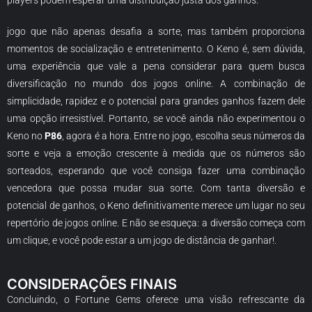
players podem esperar uma distribuição justa dos ganhos.
jogo que não apenas desafia a sorte, mas também proporciona
momentos de socialização e entretenimento. O Keno é, sem dúvida,
uma experiência que vale a pena considerar para quem busca
diversificação no mundo dos jogos online. A combinação de
simplicidade, rapidez e o potencial para grandes ganhos fazem dele
uma opção irresistível. Portanto, se você ainda não experimentou o
Keno no
P86
, agora é a hora. Entre no jogo, escolha seus números da
sorte e veja a emoção crescente à medida que os números são
sorteados, esperando que você consiga fazer uma combinação
vencedora que possa mudar sua sorte. Com tanta diversão e
potencial de ganhos, o Keno definitivamente merece um lugar no seu
repertório de jogos online. E não se esqueça: a diversão começa com
um clique, e você pode estar a um jogo de distância de ganhar!.
CONSIDERAÇÕES FINAIS
Concluindo, o Fortune Gems oferece uma visão refrescante da