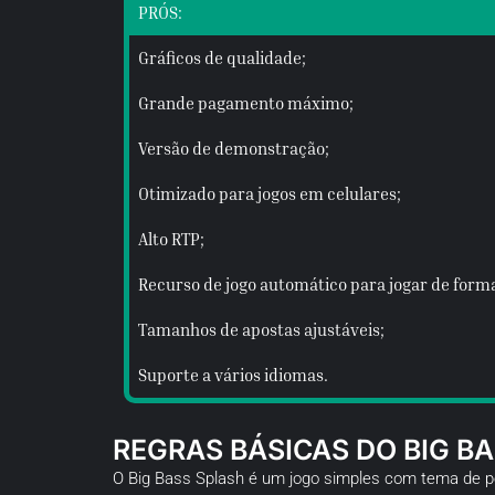
PRÓS:
Gráficos de qualidade;
Grande pagamento máximo;
Versão de demonstração;
Otimizado para jogos em celulares;
Alto RTP;
Recurso de jogo automático para jogar de form
Tamanhos de apostas ajustáveis;
Suporte a vários idiomas.
REGRAS BÁSICAS DO BIG B
O Big Bass Splash é um jogo simples com tema de pe