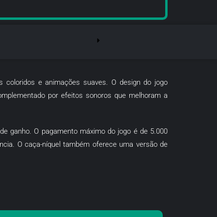
s coloridos e animações suaves. O design do jogo
complementado por efeitos sonoros que melhoram a
al de ganho. O pagamento máximo do jogo é de 5.000
ência. O caça-níquel também oferece uma versão de