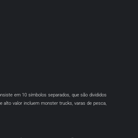
onsiste em 10 símbolos separados, que são divididos
e alto valor incluem monster trucks, varas de pesca,