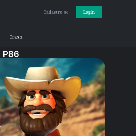
Cadastre-se
Login
l
Crash
 P86