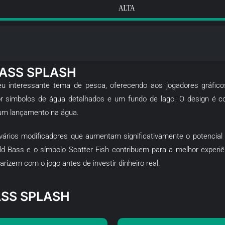
ALTA
BASS SPLASH
eu interessante tema de pesca, oferecendo aos jogadores gráfico
r símbolos de água detalhados e um fundo de lago. O design é 
 um lançamento na água.
 vários modificadores que aumentam significativamente o potenci
ld Bass e o símbolo Scatter Fish contribuem para a melhor experi
rizem com o jogo antes de investir dinheiro real.
ASS SPLASH