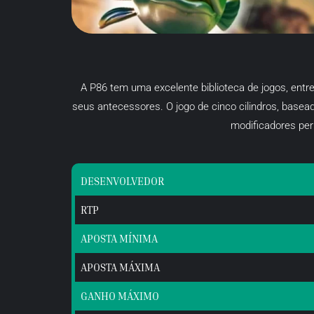
A P86 tem uma excelente biblioteca de jogos, entr
seus antecessores. O jogo de cinco cilindros, basea
modificadores per
DESENVOLVEDOR
RTP
APOSTA MÍNIMA
APOSTA MÁXIMA
GANHO MÁXIMO