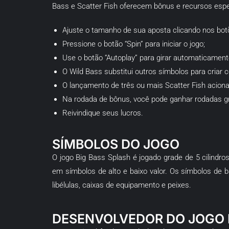
Bass e Scatter Fish oferecem bônus e recursos espe
Ajuste o tamanho de sua aposta clicando nos botõe
Pressione o botão “Spin” para iniciar o jogo;
Use o botão “Autoplay” para girar automaticamente
O Wild Bass substitui outros símbolos para cria
O lançamento de três ou mais Scatter Fish aciona
Na rodada de bônus, você pode ganhar rodadas gr
Reivindique seus lucros.
SÍMBOLOS DO JOGO
O jogo Big Bass Splash é jogado grade de 5 cilindr
em símbolos de alto e baixo valor. Os símbolos de b
libélulas, caixas de equipamento e peixes.
DESENVOLVEDOR DO JOGO 