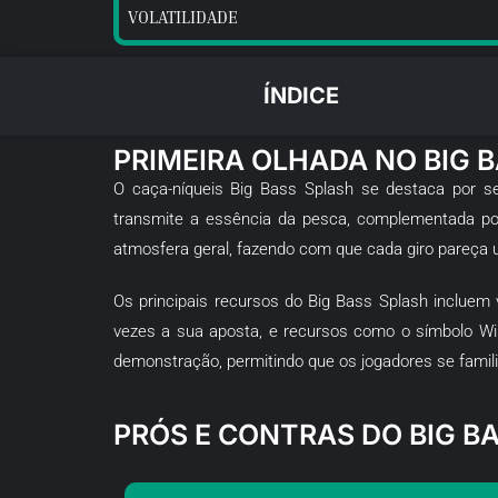
VOLATILIDADE
ÍNDICE
PRIMEIRA OLHADA NO BIG 
O caça-níqueis Big Bass Splash se destaca por s
transmite a essência da pesca, complementada po
atmosfera geral, fazendo com que cada giro pareça
Os principais recursos do Big Bass Splash incluem
vezes a sua aposta, e recursos como o símbolo Wi
demonstração, permitindo que os jogadores se familia
PRÓS E CONTRAS DO BIG B