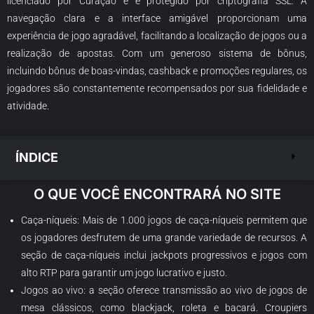
licenciado por Curaçao e é protegido por criptografia SSL. A
navegação clara e a interface amigável proporcionam uma
experiência de jogo agradável, facilitando a localização de jogos ou a
realização de apostas. Com um generoso sistema de bônus,
incluindo bônus de boas-vindas, cashback e promoções regulares, os
jogadores são constantemente recompensados por sua fidelidade e
atividade.
ÍNDICE
O QUE VOCÊ ENCONTRARÁ NO SITE
Caça-níqueis: Mais de 1.000 jogos de caça-níqueis permitem que
os jogadores desfrutem de uma grande variedade de recursos. A
seção de caça-níqueis inclui jackpots progressivos e jogos com
alto RTP para garantir um jogo lucrativo e justo.
Jogos ao vivo: a seção oferece transmissão ao vivo de jogos de
mesa clássicos, como blackjack, roleta e bacará. Croupiers